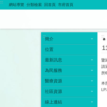
:::
跳到主要內容區塊
網站導覽
分類檢索
回首頁
市府首頁
:::
:::
簡介
位置
最新訊息
鑒
請
為民服務
所6
醫療資源
本所
LP
社區資源
線上連結