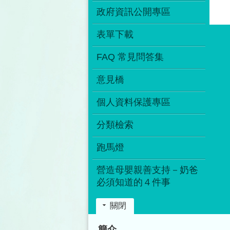
政府資訊公開專區
表單下載
FAQ 常見問答集
意見橋
個人資料保護專區
分類檢索
跑馬燈
營造母嬰親善支持－奶爸
必須知道的４件事
關閉
:::
簡介