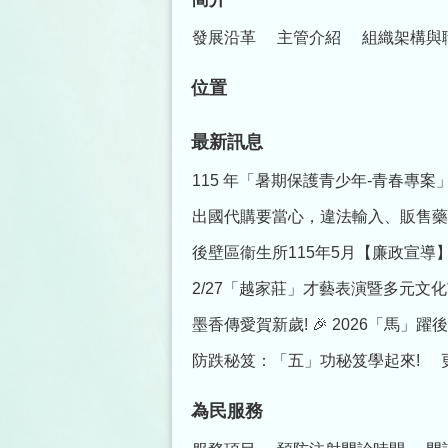
發展沿革
主管介紹
組織架構與
位置
最新訊息
115 年「暑期保護青少年-青春專案
出國代購要當心，違法輸入、販售藥
後壁區衞生所115年5月【廉政宣
2/27「越家莊」才藝表演暨多元文化
墨香傳愛賀新歲! 🎉 2026「馬」
防跌秘笈：「五」功秘笈學起來!
為民服務