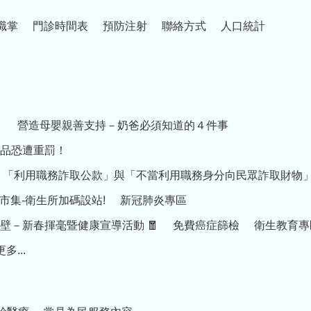
職掌
門診時間表
預防注射
聯絡方式
人口統計
」
營造母嬰親善支持－奶爸必須知道的４件事
品恐遭重罰！
導】「利用職務詐取公款」與「不當利用職務身分向民眾詐取財物
市集-衛生所加碼設站!
新冠肺炎專區
躍後壁－新春揮毫暨健康宣導活動 🧧
免費癌症篩檢
衛生教育專
更多...