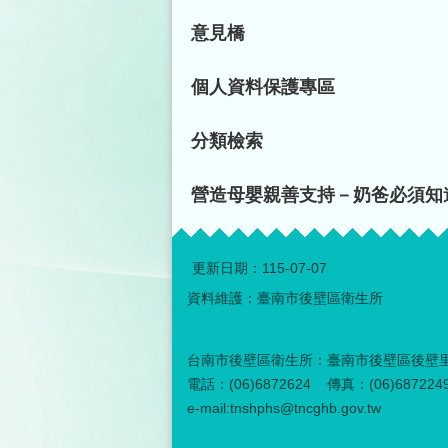
意見橋
個人資料保護專區
分類檢索
營造母嬰親善支持－奶爸必須知
更新日期：
115-07-07
資料維護：臺南市後壁區衛生所
台南市後壁區衛生所：臺南市後壁區後壁里
電話：(06)6872624 傳真：(06)687224
e-mail:tnshphs@tncghb.gov.tw