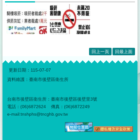
回上一頁
回最上面
:::
更新日期：
115-07-07
資料維護：臺南市後壁區衛生所
台南市後壁區衛生所：臺南市後壁區後壁里3號
電話：(06)6872624 傳真：(06)6872249
e-mail:tnshphs@tncghb.gov.tw