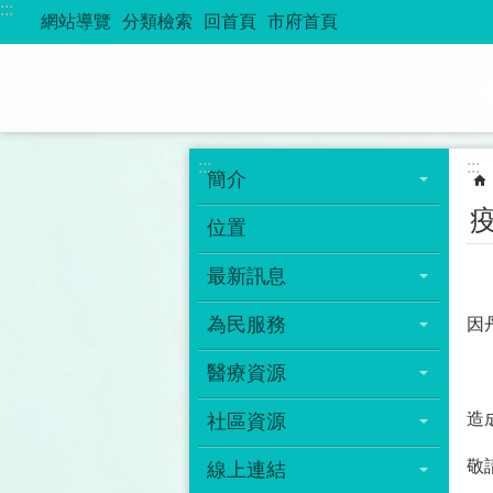
:::
跳到主要內容區塊
網站導覽
分類檢索
回首頁
市府首頁
:::
:::
簡介
位置
最新訊息
為民服務
因
醫療資源
造
社區資源
敬
線上連結