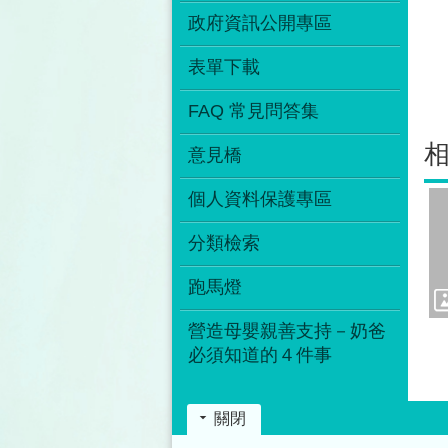
政府資訊公開專區
表單下載
FAQ 常見問答集
意見橋
個人資料保護專區
分類檢索
跑馬燈
營造母嬰親善支持－奶爸
必須知道的４件事
關閉
:::