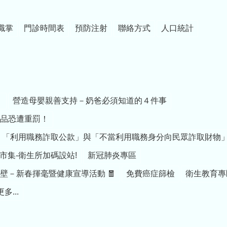
職掌
門診時間表
預防注射
聯絡方式
人口統計
」
營造母嬰親善支持－奶爸必須知道的４件事
品恐遭重罰！
導】「利用職務詐取公款」與「不當利用職務身分向民眾詐取財物
市集-衛生所加碼設站!
新冠肺炎專區
躍後壁－新春揮毫暨健康宣導活動 🧧
免費癌症篩檢
衛生教育專
更多...