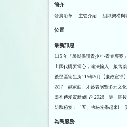
簡介
發展沿革
主管介紹
組織架構與
位置
最新訊息
115 年「暑期保護青少年-青春專案
出國代購要當心，違法輸入、販售藥
後壁區衞生所115年5月【廉政宣
2/27「越家莊」才藝表演暨多元文化
墨香傳愛賀新歲! 🎉 2026「馬」
防跌秘笈：「五」功秘笈學起來!
為民服務