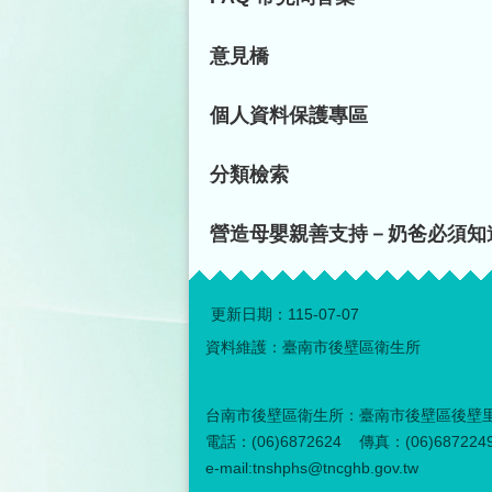
意見橋
個人資料保護專區
分類檢索
營造母嬰親善支持－奶爸必須知
更新日期：
115-07-07
資料維護：臺南市後壁區衛生所
台南市後壁區衛生所：臺南市後壁區後壁里
電話：(06)6872624 傳真：(06)687224
e-mail:tnshphs@tncghb.gov.tw