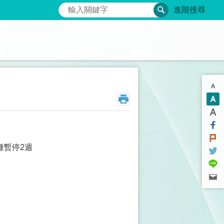
搜尋
進階搜尋
種暫停2週